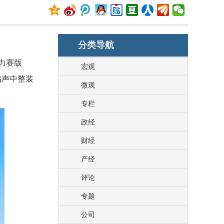
分类导航
拉力赛版
宏观
鸣声中整装
微观
专栏
政经
财经
产经
评论
专题
公司