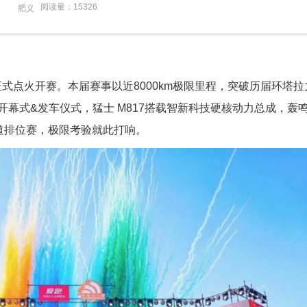
阅读量：15326
肥义
力赛正式点火开赛。本届赛事以近8000km极限里程，突破历届环塔
幕式&发车仪式，猛士 M817搭载智新科技硬核动力总成，轰
道排位赛，极限考验就此打响。