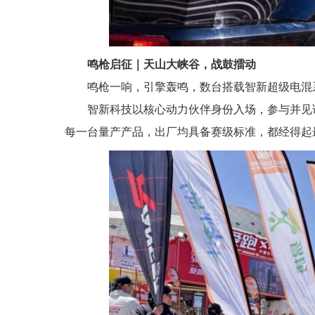
鸣枪启征｜天山大峡谷，战鼓擂动
鸣枪一响，引擎轰鸣，数台搭载智新超级电混系
智新科技以核心动力伙伴身份入场，参与并见
每一台量产产品，出厂均具备赛级标准，都经得起