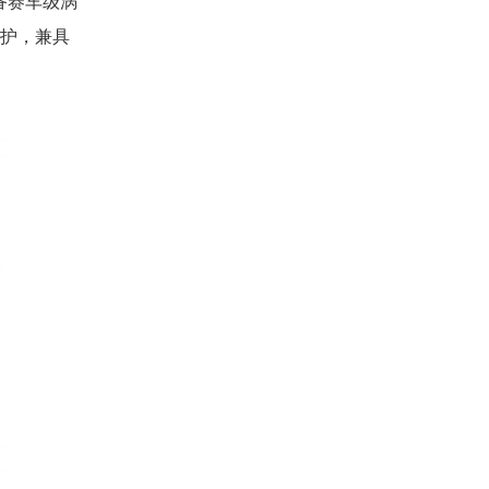
备赛车级涡
防护，兼具