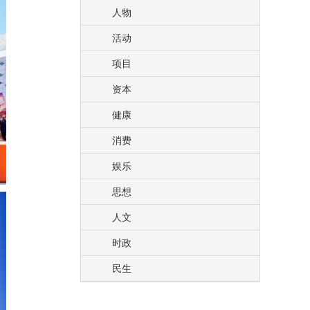
人物
活动
项目
资本
健康
消费
娱乐
思想
人文
时政
民生